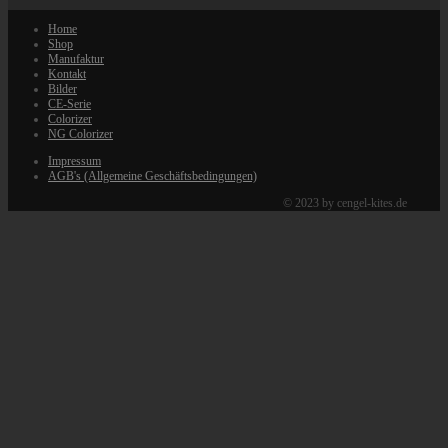
Home
Shop
Manufaktur
Kontakt
Bilder
CE-Serie
Colorizer
NG Colorizer
Impressum
AGB's (Allgemeine Geschäftsbedingungen)
© 2023 by cengel-kites.de