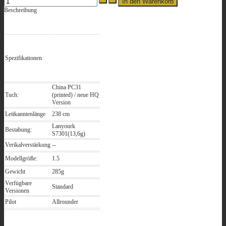
Beschreibung
Spezifikationen
China PC31
Tuch:
(printed) / neue HQ
Version
Leitkanntenlänge
238 cm
Lanyourk
Bestabung:
S7301(13,6g)
Verikalverstärkung
--
Modellgröße:
1.5
Gewicht
285g
Verfügbare
Standard
Versionen
Pilot
Allrounder