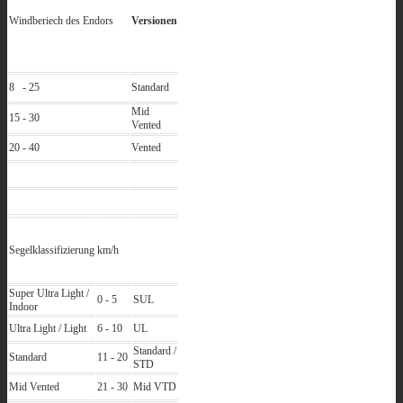
Windberiech des Endors
Versionen
8 - 25
Standard
Mid
15 - 30
Vented
20 - 40
Vented
Segelklassifizierung
km/h
Super Ultra Light /
0 - 5
SUL
Indoor
Ultra Light / Light
6 - 10
UL
Standard /
Standard
11 - 20
STD
Mid Vented
21 - 30
Mid VTD