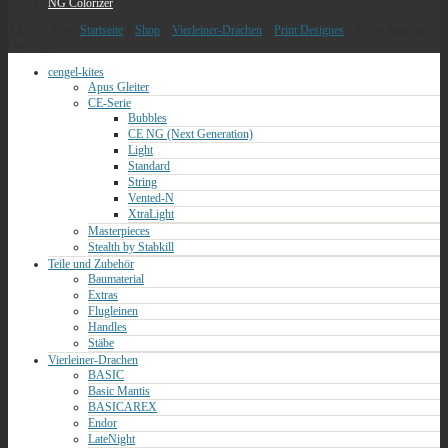
NG Colorizer
Aktuelle Seite:
Startseite
»
Shop
»
Vierleiner-Drachen
»
Print Designes
»
Endor Standard -
blau / grün
cengel-kites
Apus Gleiter
CE-Serie
Bubbles
CE NG (Next Generation)
Light
Standard
String
Vented-N
XtraLight
Masterpieces
Stealth by Stabkill
Teile und Zubehör
Baumaterial
Extras
Flugleinen
Handles
Stäbe
Vierleiner-Drachen
BASIC
Basic Mantis
BASICAREX
Endor
LateNight