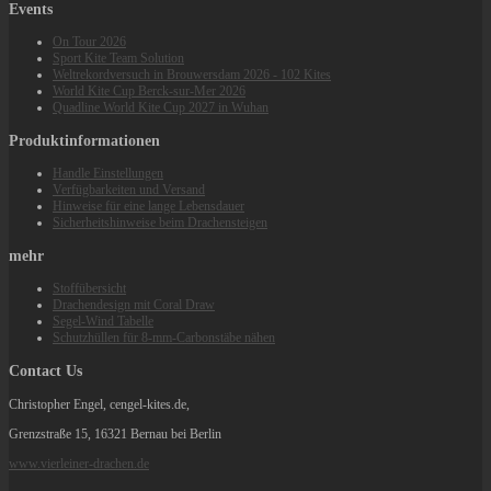
Events
On Tour 2026
Sport Kite Team Solution
Weltrekordversuch in Brouwersdam 2026 - 102 Kites
World Kite Cup Berck‑sur‑Mer 2026
Quadline World Kite Cup 2027 in Wuhan
Produktinformationen
Handle Einstellungen
Verfügbarkeiten und Versand
Hinweise für eine lange Lebensdauer
Sicherheitshinweise beim Drachensteigen
mehr
Stoffübersicht
Drachendesign mit Coral Draw
Segel-Wind Tabelle
Schutzhüllen für 8-mm-Carbonstäbe nähen
Contact Us
Christopher Engel, cengel-kites.de,
Grenzstraße 15, 16321 Bernau bei Berlin
www.vierleiner-drachen.de