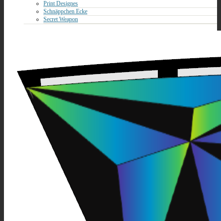
Print Designes
Schnäppchen Ecke
Secret Weapon