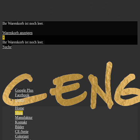
Vierleiner Drachen, Drachen Manufaktur, Lenkdrachen, Quadline Kites, feine-drachen,
revolution kites, revkites, rev, quad kites, sport kites, design kites, Stablenkdrachen,
Drachenzubehör, Baumaterial, Basic Kites, feinste Drachen, Basicarex, LateNight, CE-
Serie, Stealth, String, Apus, Kites
Ihr Warenkorb ist noch leer.
Warenkorb anzeigen
×
Ihr Warenkorb ist noch leer.
Suche
Google Plus
Facebook
vimeo
Home
Shop
Manufaktur
Kontakt
Bilder
CE-Serie
Colorizer