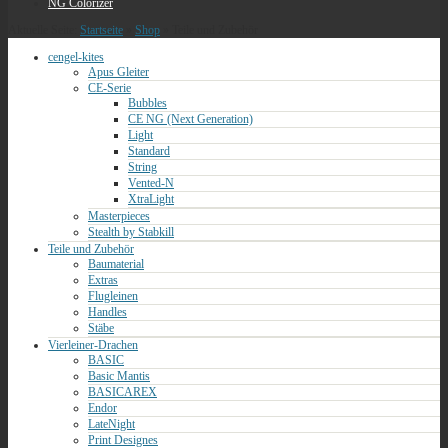
NG Colorizer
Aktuelle Seite:
Startseite
»
Shop
»
Teile und Zubehör
cengel-kites
Apus Gleiter
CE-Serie
Bubbles
CE NG (Next Generation)
Light
Standard
String
Vented-N
XtraLight
Masterpieces
Stealth by Stabkill
Teile und Zubehör
Baumaterial
Extras
Flugleinen
Handles
Stäbe
Vierleiner-Drachen
BASIC
Basic Mantis
BASICAREX
Endor
LateNight
Print Designes