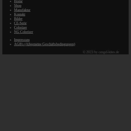
Home
Shop
Manufaktur
Kontakt
Bilder
CE-Serie
Colorizer
NG Colorizer
Impressum
AGB's (Allgemeine Geschäftsbedingungen)
© 2023 by cengel-kites.de