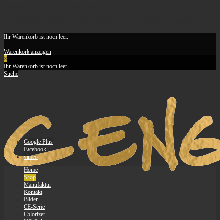
Vierleiner Drachen, Drachen Manufaktur, Lenkdrachen, Quadline Kites, feine-drachen,
revolution kites, revkites, rev, quad kites, sport kites, design kites, Stablenkdrachen,
Drachenzubehör, Baumaterial, Basic Kites, feinste Drachen, Basicarex, LateNight, CE-
Serie, Stealth, String, Apus, Kites
Ihr Warenkorb ist noch leer.
Warenkorb anzeigen
×
Ihr Warenkorb ist noch leer.
Suche
Google Plus
Facebook
vimeo
Home
Shop
Manufaktur
Kontakt
Bilder
CE-Serie
Colorizer