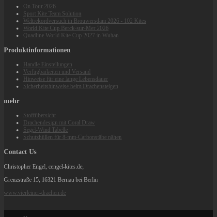
On Tour 2026
Sport Kite Team Solution
Weltrekordversuch in Brouwersdam 2026 - 102 Kites
World Kite Cup Berck‑sur‑Mer 2026
Quadline World Kite Cup 2027 in Wuhan
Produktinformationen
Handle Einstellungen
Verfügbarkeiten und Versand
Hinweise für eine lange Lebensdauer
Sicherheitshinweise beim Drachensteigen
mehr
Stoffübersicht
Drachendesign mit Coral Draw
Segel-Wind Tabelle
Schutzhüllen für 8-mm-Carbonstäbe nähen
Contact Us
Christopher Engel, cengel-kites.de,
Grenzstraße 15, 16321 Bernau bei Berlin
www.vierleiner-drachen.de