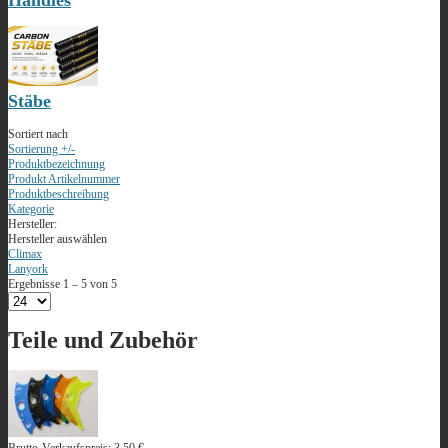
Stäbe
Sortiert nach
Sortierung +/-
Produktbezeichnung
Produkt Artikelnummer
Produktbeschreibung
Kategorie
Hersteller:
Hersteller auswählen
Climax
Lanyork
Ergebnisse 1 – 5 von 5
Teile und Zubehör
Brutto-Verkaufspreis:
3,50 €