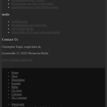
Verfügbarkeiten und Versand
Hinweise für eine lange Lebensdauer
Sicherheitshinweise beim Drachensteigen
mehr
Stoffübersicht
Drachendesign mit Coral Draw
Segel-Wind Tabelle
Schutzhüllen für 8-mm-Carbonstäbe nähen
Contact Us
Christopher Engel, cengel-kites.de,
Grenzstraße 15, 16321 Bernau bei Berlin
www.vierleiner-drachen.de
Home
Shop
Manufaktur
Kontakt
Bilder
CE-Serie
Colorizer
NG Colorizer
Impressum