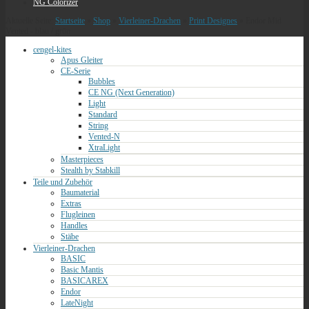
NG Colorizer
Aktuelle Seite:
Startseite
»
Shop
»
Vierleiner-Drachen
»
Print Designes
»
Endor Mid
Vented - blau / grün
cengel-kites
Apus Gleiter
CE-Serie
Bubbles
CE NG (Next Generation)
Light
Standard
String
Vented-N
XtraLight
Masterpieces
Stealth by Stabkill
Teile und Zubehör
Baumaterial
Extras
Flugleinen
Handles
Stäbe
Vierleiner-Drachen
BASIC
Basic Mantis
BASICAREX
Endor
LateNight