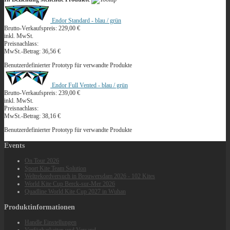
Endor Standard - blau / grün
Brutto-Verkaufspreis:
229,00 €
inkl. MwSt.
Preisnachlass:
MwSt.-Betrag:
36,56 €
Benutzerdefinierter Prototyp für verwandte Produkte
Endor Full Vented - blau / grün
Brutto-Verkaufspreis:
239,00 €
inkl. MwSt.
Preisnachlass:
MwSt.-Betrag:
38,16 €
Benutzerdefinierter Prototyp für verwandte Produkte
Events
On Tour 2026
Sport Kite Team Solution
Weltrekordversuch in Brouwersdam 2026 - 102 Kites
World Kite Cup Berck‑sur‑Mer 2026
Quadline World Kite Cup 2027 in Wuhan
Produktinformationen
Handle Einstellungen