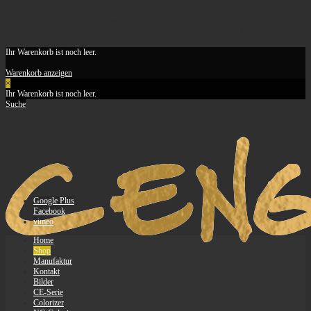
Vierleiner Drachen, Drachen Manufaktur, Lenkdrachen, Quadline Kites, feine-drachen,
revolution kites, revkites, rev, quad kites, sport kites, design kites, Stablenkdrachen,
Drachenzubehör, Baumaterial, Basic Kites, feinste Drachen, Basicarex, LateNight, CE-
Serie, Stealth, String, Apus, Kites
Ihr Warenkorb ist noch leer.
Warenkorb anzeigen
×
Ihr Warenkorb ist noch leer.
Suche
Google Plus
Facebook
vimeo
Home
Shop
Manufaktur
Kontakt
Bilder
CE-Serie
Colorizer