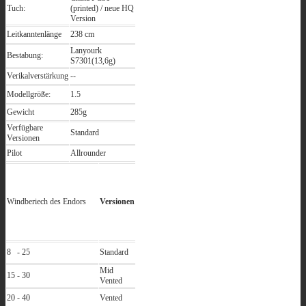
Tuch:
(printed) / neue HQ
Version
Leitkanntenlänge
238 cm
Lanyourk
Bestabung:
S7301(13,6g)
Verikalverstärkung
--
Modellgröße:
1.5
Gewicht
285g
Verfügbare
Standard
Versionen
Pilot
Allrounder
Windberiech des Endors
Versionen
8 - 25
Standard
Mid
15 - 30
Vented
20 - 40
Vented