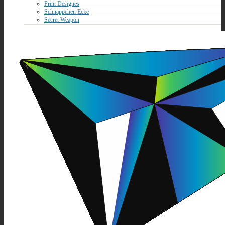
Print Designes
Schnäppchen Ecke
Secret Weapon