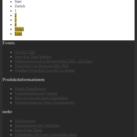
Start
Zurück
1
2
3
4
Weiter
Ende
Seite 1 von 4
Events
On Tour 2026
Sport Kite Team Solution
Weltrekordversuch in Brouwersdam 2026 - 102 Kites
World Kite Cup Berck‑sur‑Mer 2026
Quadline World Kite Cup 2027 in Wuhan
Produktinformationen
Handle Einstellungen
Verfügbarkeiten und Versand
Hinweise für eine lange Lebensdauer
Sicherheitshinweise beim Drachensteigen
mehr
Stoffübersicht
Drachendesign mit Coral Draw
Segel-Wind Tabelle
Schutzhüllen für 8-mm-Carbonstäbe nähen