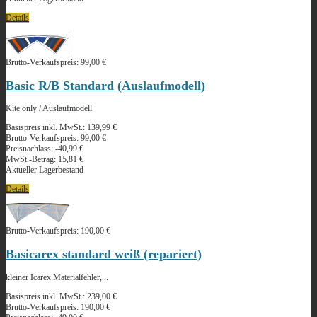
Details
Brutto-Verkaufspreis:
99,00 €
Basic R/B Standard (Auslaufmodell)
Kite only / Auslaufmodell
Basispreis inkl. MwSt.:
139,99 €
Brutto-Verkaufspreis:
99,00 €
Preisnachlass:
-40,99 €
MwSt.-Betrag:
15,81 €
Aktueller Lagerbestand
Details
Brutto-Verkaufspreis:
190,00 €
Basicarex standard weiß (repariert)
kleiner Icarex Materialfehler,...
Basispreis inkl. MwSt.:
239,00 €
Brutto-Verkaufspreis:
190,00 €