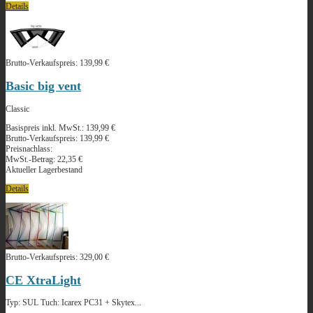
Details
Brutto-Verkaufspreis:
139,99 €
Basic big vent
Classic
Basispreis inkl. MwSt.:
139,99 €
Brutto-Verkaufspreis:
139,99 €
Preisnachlass:
MwSt.-Betrag:
22,35 €
Aktueller Lagerbestand
Details
Brutto-Verkaufspreis:
329,00 €
CE XtraLight
Typ: SUL Tuch: Icarex PC31 + Skytex...