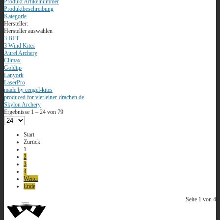
Produkt Artikelnummer
Produktbeschreibung
Kategorie
Hersteller:
Hersteller auswählen
3 BFT
3 Wind Kites
Aurel Archery
Climax
Goldtip
Lanyork
LaserPro
made by cengel-kites
produced for vierleiner-drachen.de
Skylon Archery
Ergebnisse 1 – 24 von 79
Start
Zurück
1
2
3
4
Weiter
Ende
Seite 1 von 4