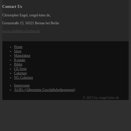
Contact Us
Christopher Engel, cengel-kites.de,
Grenzstraße 15, 16321 Bernau bei Berlin
www.vierleiner-drachen.de
Home
Shop
Manufaktur
Kontakt
Bilder
CE-Serie
Colorizer
NG Colorizer
Impressum
AGB's (Allgemeine Geschäftsbedingungen)
© 2023 by cengel-kites.de