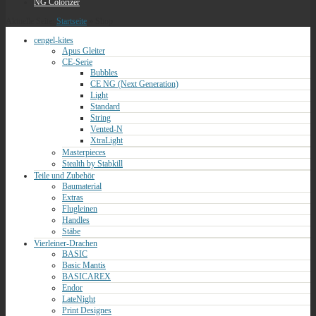
NG Colorizer
Aktuelle Seite:
Startseite
»
Shop
cengel-kites
Apus Gleiter
CE-Serie
Bubbles
CE NG (Next Generation)
Light
Standard
String
Vented-N
XtraLight
Masterpieces
Stealth by Stabkill
Teile und Zubehör
Baumaterial
Extras
Flugleinen
Handles
Stäbe
Vierleiner-Drachen
BASIC
Basic Mantis
BASICAREX
Endor
LateNight
Print Designes