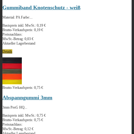
Gummiband Knotenschutz - weiß
Material: PA Farbe:...
Basispreis inkl. MwSt.:
0,19 €
Brutto-Verkaufspreis:
0,19 €
Preisnachlass:
MwSt.-Betrag:
0,03 €
Aktueller Lagerbestand
Details
Brutto-Verkaufspreis:
0,75 €
Abspanngummi 3mm
3mm PesG HQ...
Basispreis inkl. MwSt.:
0,75 €
Brutto-Verkaufspreis:
0,75 €
Preisnachlass:
MwSt.-Betrag:
0,12 €
Aktueller Lagerbestand