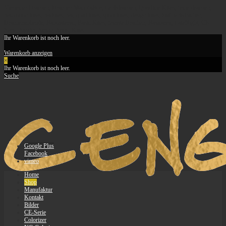
Vierleiner Drachen, Drachen Manufaktur, Lenkdrachen, Quadline Kites, feine-drachen,
revolution kites, revkites, rev, quad kites, sport kites, design kites, Stablenkdrachen,
Drachenzubehör, Baumaterial, Basic Kites, feinste Drachen, Basicarex, LateNight, CE-
Serie, Stealth, String, Apus, Kites
Ihr Warenkorb ist noch leer.
Warenkorb anzeigen
×
Ihr Warenkorb ist noch leer.
Suche
Google Plus
Facebook
vimeo
Home
Shop
Manufaktur
Kontakt
Bilder
CE-Serie
Colorizer