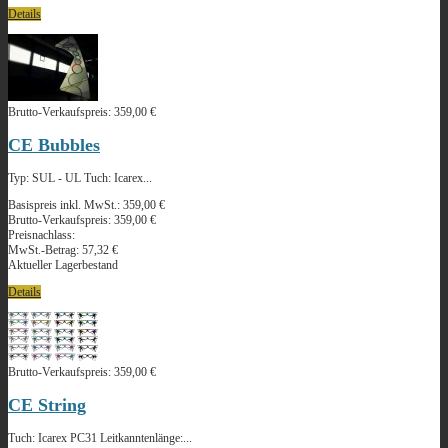
Details
Brutto-Verkaufspreis:
359,00 €
CE Bubbles
Typ: SUL - UL Tuch: Icarex...
Basispreis inkl. MwSt.:
359,00 €
Brutto-Verkaufspreis:
359,00 €
Preisnachlass:
MwSt.-Betrag:
57,32 €
Aktueller Lagerbestand
Details
Brutto-Verkaufspreis:
359,00 €
CE String
Tuch: Icarex PC31 Leitkanntenlänge:...