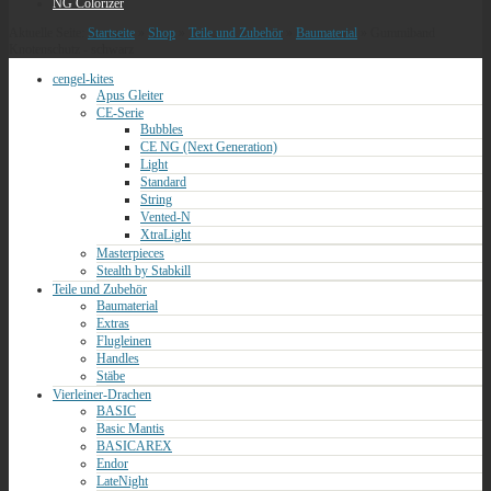
NG Colorizer
Aktuelle Seite:
Startseite
»
Shop
»
Teile und Zubehör
»
Baumaterial
»
Gummiband
Knotenschutz - schwarz
cengel-kites
Apus Gleiter
CE-Serie
Bubbles
CE NG (Next Generation)
Light
Standard
String
Vented-N
XtraLight
Masterpieces
Stealth by Stabkill
Teile und Zubehör
Baumaterial
Extras
Flugleinen
Handles
Stäbe
Vierleiner-Drachen
BASIC
Basic Mantis
BASICAREX
Endor
LateNight