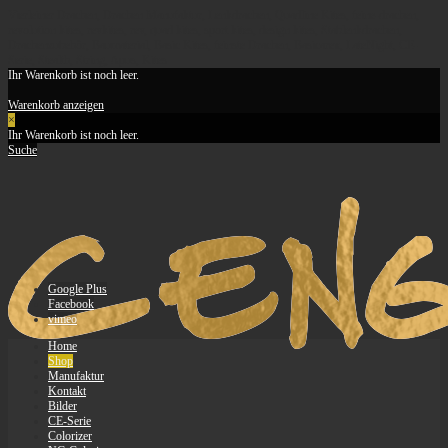
Vierleiner Drachen, Drachen Manufaktur, Lenkdrachen, Quadline Kites, feine-drachen,
revolution kites, revkites, rev, quad kites, sport kites, design kites, Stablenkdrachen,
Drachenzubehör, Baumaterial, Basic Kites, feinste Drachen, Basicarex, LateNight, CE-
Serie, Stealth, String, Apus, Kites
Ihr Warenkorb ist noch leer.
Warenkorb anzeigen
×
Ihr Warenkorb ist noch leer.
Suche
Google Plus
Facebook
vimeo
Home
Shop
Manufaktur
Kontakt
Bilder
CE-Serie
Colorizer