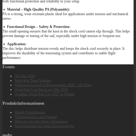
both functional protection and reliability to your setup.
🔹
Material – High-Quality PA (Polyamide):
PA is a strong, wear-resistant plastic ideal for applications under tension and mechanical
stress.
🔹
Functional Design – Safety & Protection:
The small opening ensures that the knot in the shock cord cannot slip through. This helps
prevent damage or tearing of the sail, especially under high tension or frequent use.
🔹
Application:
The disc helps distribute tension evenly and keeps the shock cord securely in place. It
improves the durability of the tensioning system and contributes to stable flight
performance.
Events
On Tour 2026
Sport Kite Team Solution
Weltrekordversuch in Brouwersdam 2026 - 102 Kites
World Kite Cup Berck‑sur‑Mer 2026
Quadline World Kite Cup 2027 in Wuhan
Produktinformationen
Handle Einstellungen
Verfügbarkeiten und Versand
Hinweise für eine lange Lebensdauer
Sicherheitshinweise beim Drachensteigen
mehr