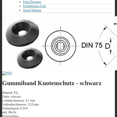
Print Designes
Schnäppchen Ecke
Secret Weapon
Gummiband Knotenschutz - schwarz
Material: PA,
Farbe: schwarz
Lochdurchmesser: 4,1 mm
Außendurchmesser: 12,0 mm
Verkaufspreis
0,19 €
inkl. MwSt.
Preisnachlass