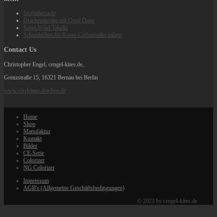
Stoffübersicht
Drachendesign mit Coral Draw
Segel-Wind Tabelle
Schutzhüllen für 8-mm-Carbonstäbe nähen
Contact Us
Christopher Engel, cengel-kites.de,
Grenzstraße 15, 16321 Bernau bei Berlin
www.vierleiner-drachen.de
Home
Shop
Manufaktur
Kontakt
Bilder
CE-Serie
Colorizer
NG Colorizer
Impressum
AGB's (Allgemeine Geschäftsbedingungen)
© 2023 by cengel-kites.de