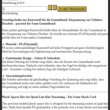
Steuerbetrag
0,03 €
Beschreibung
Unterlegscheibe aus Kunststoff für die Gummiband-Abspannung von Vieleiner-
Drachen – passend für 4 mm Gummiband
Diese präzise gefertigte Kunststoffscheibe dient als Abstandshalter für das Gummiband in
der Abspannung von Vieleiner-Drachen. Sie besteht aus robustem PA (Polyamid) und passt
perfekt über ein 4 mm starkes Gummiband.
🔹
Material – PA (Polyamid):
PA ist ein widerstandsfähiger Kunststoff mit hoher Festigkeit und guter Abriebfestigkeit.
Ideal für Anwendungen mit Zugbelastung und mechanischer Beanspruchung.
🔹
Funktionales Design – Schutz & Sicherheit:
Die kleine Öffnung der Scheibe sorgt dafür, dass der Knoten des Gummibands nicht
durchrutschen kann. Dadurch wird verhindert, dass das Segel beschädigt oder ausgerissen
wird – besonders wichtig bei starkem Zug oder häufigem Gebrauch.
🔹
Anwendungsbereich:
Die Scheibe unterstützt die gleichmäßige Verteilung der Spannung und sorgt dafür, dass
das Gummiband sicher und sauber geführt wird. Sie verbessert die Haltbarkeit der
Abspannung und trägt zu einem stabilen Flugverhalten bei.
Plastic Spacer Disc for Quad-Line Kite Tensioning – Fits 4 mm Shock Cord
This precision-molded plastic spacer disc is designed for the tensioning system of quad-line
kites. Made from durable PA (polyamide), it fits perfectly over a 4 mm shock cord and adds