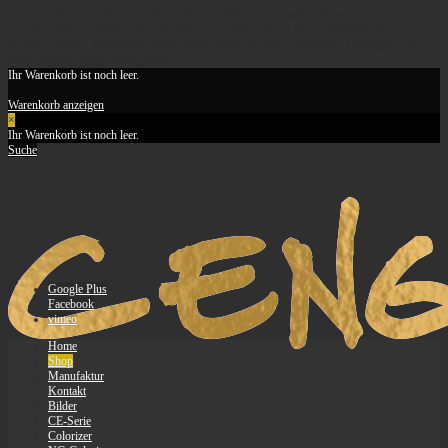
Vierleiner Drachen, Drachen Manufaktur, Lenkdrachen, Quadline Kites, feine-drachen,
revolution kites, revkites, rev, quad kites, sport kites, design kites, Stablenkdrachen,
Drachenzubehör, Baumaterial, Basic Kites, feinste Drachen, Basicarex, LateNight, CE-
Serie, Stealth, String, Apus, Kites
Ihr Warenkorb ist noch leer.
Warenkorb anzeigen
×
Ihr Warenkorb ist noch leer.
Suche
Google Plus
Facebook
vimeo
Home
Shop
Manufaktur
Kontakt
Bilder
CE-Serie
Colorizer