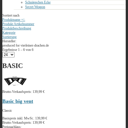
Schnäppchen Ecke
Secret Weapon
Sortiert nach
Produktname +/-
Produkt Artikelnummer
Produktbeschreibung
Kategorie
Sortierung
Hersteller:
produced for vierleiner-drachen.de
Ergebnisse 1 – 6 von 6
BASIC
Brutto-Verkaufspreis:
139,99 €
Basic big vent
Classic
Basispreis inkl. MwSt.:
139,99 €
Brutto-Verkaufspreis:
139,99 €
Preisnachlass: