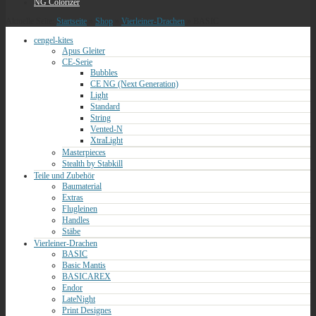
NG Colorizer
Aktuelle Seite:
Startseite
»
Shop
»
Vierleiner-Drachen
»
BASIC
cengel-kites
Apus Gleiter
CE-Serie
Bubbles
CE NG (Next Generation)
Light
Standard
String
Vented-N
XtraLight
Masterpieces
Stealth by Stabkill
Teile und Zubehör
Baumaterial
Extras
Flugleinen
Handles
Stäbe
Vierleiner-Drachen
BASIC
Basic Mantis
BASICAREX
Endor
LateNight
Print Designes