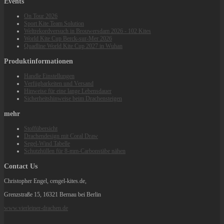
Events
On Tour 2026
Sport Kite Team Solution
Weltrekordversuch in Brouwersdam 2026 - 102 Kites
World Kite Cup Berck‑sur‑Mer 2026
Quadline World Kite Cup 2027 in Wuhan
Produktinformationen
Handle Einstellungen
Verfügbarkeiten und Versand
Hinweise für eine lange Lebensdauer
Sicherheitshinweise beim Drachensteigen
mehr
Stoffübersicht
Drachendesign mit Coral Draw
Segel-Wind Tabelle
Schutzhüllen für 8-mm-Carbonstäbe nähen
Contact Us
Christopher Engel, cengel-kites.de,
Grenzstraße 15, 16321 Bernau bei Berlin
www.vierleiner-drachen.de