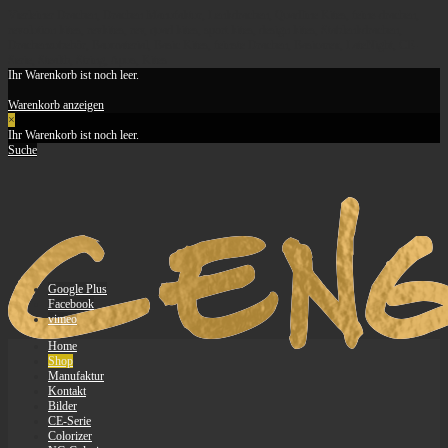
Vierleiner Drachen, Drachen Manufaktur, Lenkdrachen, Quadline Kites, feine-drachen,
revolution kites, revkites, rev, quad kites, sport kites, design kites, Stablenkdrachen,
Drachenzubehör, Baumaterial, Basic Kites, feinste Drachen, Basicarex, LateNight, CE-
Serie, Stealth, String, Apus, Kites
Ihr Warenkorb ist noch leer.
Warenkorb anzeigen
×
Ihr Warenkorb ist noch leer.
Suche
Google Plus
Facebook
vimeo
Home
Shop
Manufaktur
Kontakt
Bilder
CE-Serie
Colorizer