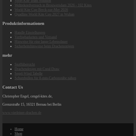
Sport Kite Team Solution
Weltrekordversuch in Brouwersdam 2026 - 102 Kites
World Kite Cup Berck‑sur‑Mer 2026
Quadline World Kite Cup 2027 in Wuhan
Produktinformationen
Handle Einstellungen
Verfügbarkeiten und Versand
Hinweise für eine lange Lebensdauer
Sicherheitshinweise beim Drachensteigen
mehr
Stoffübersicht
Drachendesign mit Coral Draw
Segel-Wind Tabelle
Schutzhüllen für 8-mm-Carbonstäbe nähen
Contact Us
Christopher Engel, cengel-kites.de,
Grenzstraße 15, 16321 Bernau bei Berlin
www.vierleiner-drachen.de
Home
Shop