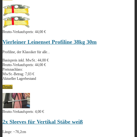
Brutto-Verkaufspreis:
44,00 €
Vierleiner Leinenset Profiline 38kg 30m
Profiline, der Klassiker für alle...
Basispreis inkl. MwSt.:
44,00 €
Brutto-Verkaufspreis:
44,00 €
Preisnachlass:
MwSt.-Betrag:
7,03 €
Aktueller Lagerbestand
Details
Brutto-Verkaufspreis:
4,00 €
2x Sleeves für Vertikal Stäbe weiß
Länge: ~76,2cm