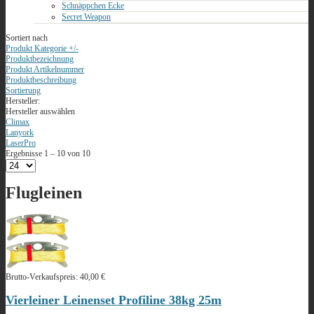
Schnäppchen Ecke
Secret Weapon
Sortiert nach
Produkt Kategorie +/-
Produktbezeichnung
Produkt Artikelnummer
Produktbeschreibung
Sortierung
Hersteller:
Hersteller auswählen
Climax
Lanyork
LaserPro
Ergebnisse 1 – 10 von 10
Flugleinen
Brutto-Verkaufspreis:
40,00 €
Vierleiner Leinenset Profiline 38kg 25m