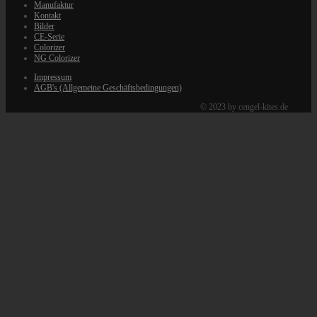
Manufaktur
Kontakt
Bilder
CE-Serie
Colorizer
NG Colorizer
Impressum
AGB's (Allgemeine Geschäftsbedingungen)
© 2023 by cengel-kites.de