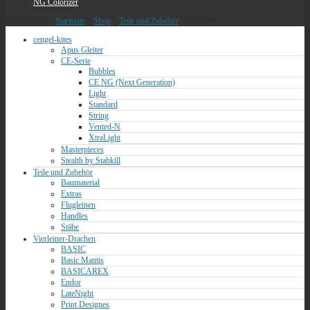
NG Colorizer
Aktuelle Seite:
Startseite
»
Shop
»
Teile und Zubehör
»
Flugleinen
cengel-kites
Apus Gleiter
CE-Serie
Bubbles
CE NG (Next Generation)
Light
Standard
String
Vented-N
XtraLight
Masterpieces
Stealth by Stabkill
Teile und Zubehör
Baumaterial
Extras
Flugleinen
Handles
Stäbe
Vierleiner-Drachen
BASIC
Basic Mantis
BASICAREX
Endor
LateNight
Print Designes