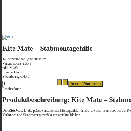
Kite Mate – Stabmontagehilfe
T‑Connector for Quadline Kites
Verkaufspreis
2,50 €
inkl. MwSt.
Preisnachlass
Steuerbetrag
0,40 €
Beschreibung
Produktbeschreibung: Kite Mate – Stabm
Der
Kite Mate
ist die präzise entwickelte Montagehilfe für alle, die beim Bau oder bei der 
Verbinder und Segelmaterial perfekt ausgerichtet bleiben.