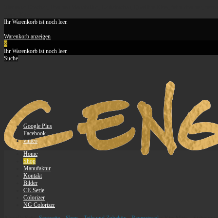
Vierleiner Drachen, Drachen Manufaktur, Lenkdrachen, Quadline Kites, feine-drachen, revolutio
Apus, Kites
Ihr Warenkorb ist noch leer.
Warenkorb anzeigen
×
Ihr Warenkorb ist noch leer.
Suche
Google Plus
Facebook
vimeo
Home
Shop
Manufaktur
Kontakt
Bilder
CE-Serie
Colorizer
NG Colorizer