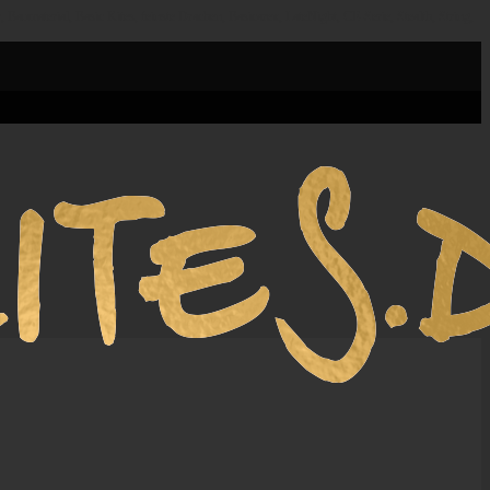
 Baumaterial, Basic Kites, feinste Drachen, Basicarex, LateNight, CE-Serie, Stealth, String,