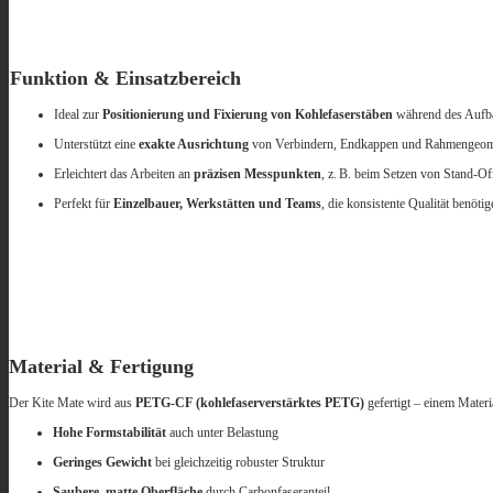
Funktion & Einsatzbereich
Ideal zur
Positionierung und Fixierung von Kohlefaserstäben
während des Aufba
Unterstützt eine
exakte Ausrichtung
von Verbindern, Endkappen und Rahmengeom
Erleichtert das Arbeiten an
präzisen Messpunkten
, z. B. beim Setzen von Stand‑O
Perfekt für
Einzelbauer, Werkstätten und Teams
, die konsistente Qualität benötig
Material & Fertigung
Der Kite Mate wird aus
PETG‑CF (kohlefaserverstärktes PETG)
gefertigt – einem Materi
Hohe Formstabilität
auch unter Belastung
Geringes Gewicht
bei gleichzeitig robuster Struktur
Saubere, matte Oberfläche
durch Carbonfaseranteil