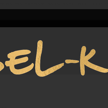
n kites, revkites, rev, quad kites, sport kites, design kites, Stablenkdrachen, Drachenzubehör,