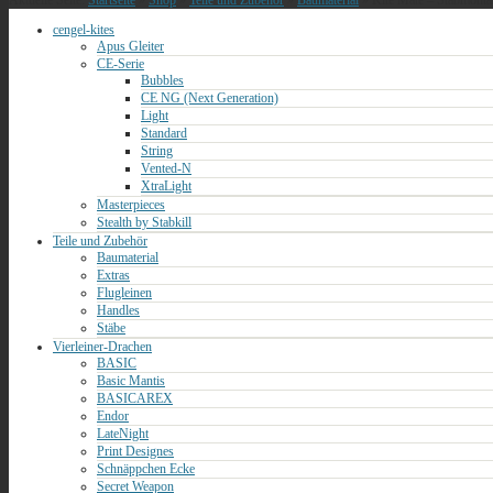
Aktuelle Seite:
Startseite
»
Shop
»
Teile und Zubehör
»
Baumaterial
»
Kite Mate – Stabmonta
cengel-kites
Apus Gleiter
CE-Serie
Bubbles
CE NG (Next Generation)
Light
Standard
String
Vented-N
XtraLight
Masterpieces
Stealth by Stabkill
Teile und Zubehör
Baumaterial
Extras
Flugleinen
Handles
Stäbe
Vierleiner-Drachen
BASIC
Basic Mantis
BASICAREX
Endor
LateNight
Print Designes
Schnäppchen Ecke
Secret Weapon