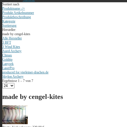
Aktuelle Seite:
Startseite
»
CE-Serie
Sortiert nach
Produktname -/+
Produkt Artikelnummer
Produktbeschreibung
Kategorie
Sortierung
Hersteller:
made by cengel-kites
Alle Hersteller
3 BFT
3 Wind Kites
Aurel Archery
Climax
Goldtip
Lanyork
LaserPro
produced for vierleiner-drachen.de
Skylon Archery
Ergebnisse 1 – 7 von 7
made by cengel-kites