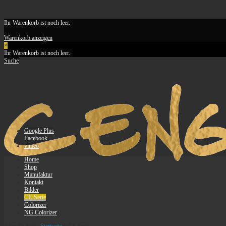
Vierleiner Drachen, Drachen Manufaktur, Lenkdrachen, Quadline Kites, feine-drachen, revolutio
Apus, Kites
Ihr Warenkorb ist noch leer.
Warenkorb anzeigen
×
Ihr Warenkorb ist noch leer.
Suche
Google Plus
Facebook
vimeo
Home
Shop
Manufaktur
Kontakt
Bilder
CE-Serie
Colorizer
NG Colorizer