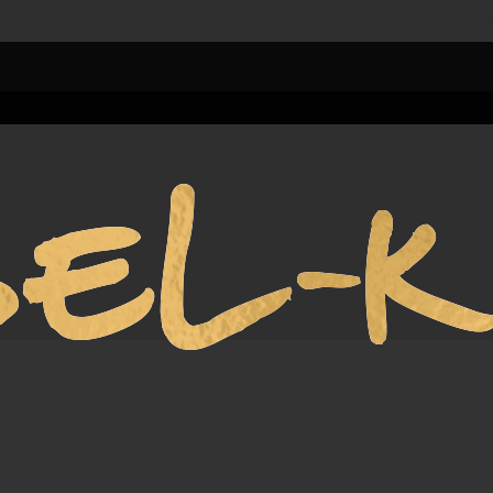
n kites, revkites, rev, quad kites, sport kites, design kites, Stablenkdrachen, Drachenzubehör,