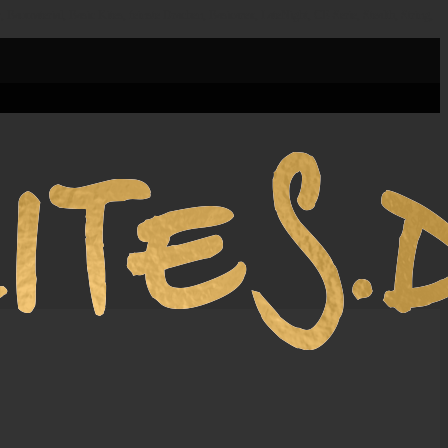
 Baumaterial, Basic Kites, feinste Drachen, Basicarex, LateNight, CE-Serie, Stealth, String,