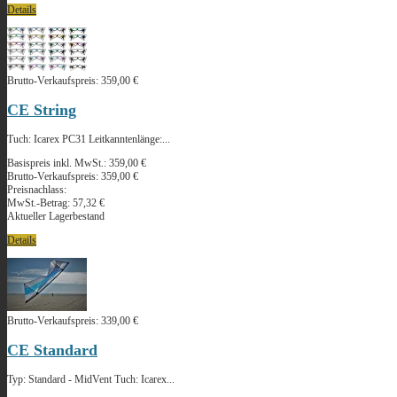
Details
Brutto-Verkaufspreis:
359,00 €
CE String
Tuch: Icarex PC31 Leitkanntenlänge:...
Basispreis inkl. MwSt.:
359,00 €
Brutto-Verkaufspreis:
359,00 €
Preisnachlass:
MwSt.-Betrag:
57,32 €
Aktueller Lagerbestand
Details
Brutto-Verkaufspreis:
339,00 €
CE Standard
Typ: Standard - MidVent Tuch: Icarex...