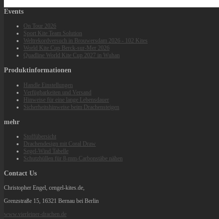
Events
On Tour 2026
Sport Kite Team Solution
Weltrekordversuch in Brouwersdam 2026 - 102 Kites
World Kite Cup Berck‑sur‑Mer 2026
Quadline World Kite Cup 2027 in Wuhan
Produktinformationen
Handle Einstellungen
Verfügbarkeiten und Versand
Hinweise für eine lange Lebensdauer
Sicherheitshinweise beim Drachensteigen
mehr
Stoffübersicht
Drachendesign mit Coral Draw
Segel-Wind Tabelle
Schutzhüllen für 8-mm-Carbonstäbe nähen
Contact Us
Christopher Engel, cengel-kites.de,
Grenzstraße 15, 16321 Bernau bei Berlin
www.vierleiner-drachen.de