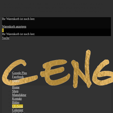
Vierleiner Drachen, Drachen Manufaktur, Lenkdrachen, Quadline Kites, feine-drachen,
revolution kites, revkites, rev, quad kites, sport kites, design kites, Stablenkdrachen,
Drachenzubehör, Baumaterial, Basic Kites, feinste Drachen, Basicarex, LateNight, CE-
Serie, Stealth, String, Apus, Kites
Ihr Warenkorb ist noch leer.
Warenkorb anzeigen
×
Ihr Warenkorb ist noch leer.
Suche
Google Plus
Facebook
vimeo
Home
Shop
Manufaktur
Kontakt
Bilder
CE-Serie
Colorizer