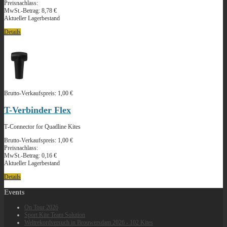
Preisnachlass:
MwSt.-Betrag:
8,78 €
Aktueller Lagerbestand
Details
Brutto-Verkaufspreis:
1,00 €
T-Verbinder Flex
T‑Connector for Quadline Kites
Brutto-Verkaufspreis:
1,00 €
Preisnachlass:
MwSt.-Betrag:
0,16 €
Aktueller Lagerbestand
Details
Events
On Tour 2026
Sport Kite Team Solution
Weltrekordversuch in Brouwersdam 2026 - 102 Kites