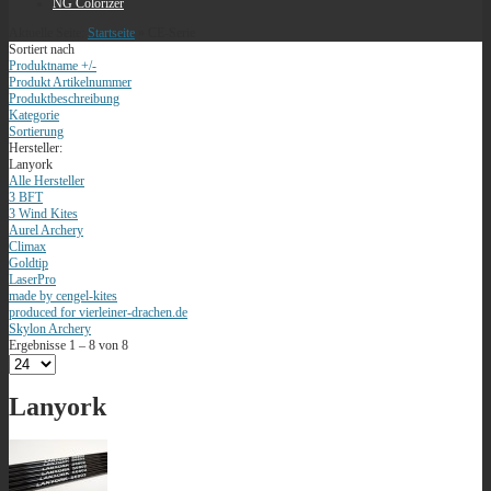
NG Colorizer
Aktuelle Seite:
Startseite
»
CE-Serie
Sortiert nach
Produktname +/-
Produkt Artikelnummer
Produktbeschreibung
Kategorie
Sortierung
Hersteller:
Lanyork
Alle Hersteller
3 BFT
3 Wind Kites
Aurel Archery
Climax
Goldtip
LaserPro
made by cengel-kites
produced for vierleiner-drachen.de
Skylon Archery
Ergebnisse 1 – 8 von 8
Lanyork