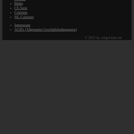
Bilder
CE-Serie
Colorizer
NG Colorizer
Impressum
AGB's (Allgemeine Geschäftsbedingungen)
© 2023 by cengel-kites.de