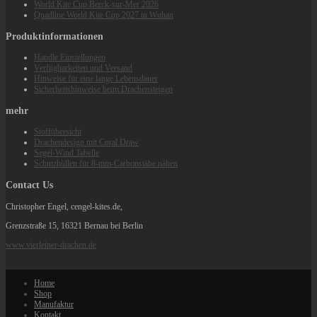
World Kite Cup Berck‑sur‑Mer 2026
Quadline World Kite Cup 2027 in Wuhan
Produktinformationen
Handle Einstellungen
Verfügbarkeiten und Versand
Hinweise für eine lange Lebensdauer
Sicherheitshinweise beim Drachensteigen
mehr
Stoffübersicht
Drachendesign mit Coral Draw
Segel-Wind Tabelle
Schutzhüllen für 8-mm-Carbonstäbe nähen
Contact Us
Christopher Engel, cengel-kites.de,
Grenzstraße 15, 16321 Bernau bei Berlin
www.vierleiner-drachen.de
Home
Shop
Manufaktur
Kontakt