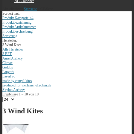
NG Colorizer
Aktuelle Seite:
Startseite
»
CE-Serie
Sortiert nach
Produkt Kategorie +/-
Produktbezeichnung
Produkt Artikelnummer
Produktbeschreibung
Sortierung
Hersteller:
3 Wind Kites
Alle Hersteller
3 BFT
Aurel Archery
Climax
Goldtip
Lanyork
LaserPro
made by cengel-kites
produced for vierleiner-drachen.de
Skylon Archery
Ergebnisse 1 – 10 von 10
3 Wind Kites