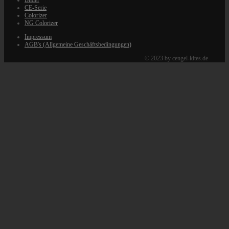
Bilder
CE-Serie
Colorizer
NG Colorizer
Impressum
AGB's (Allgemeine Geschäftsbedingungen)
© 2023 by cengel-kites.de