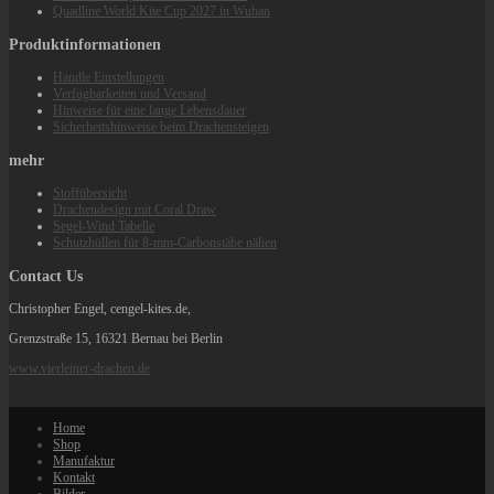
Quadline World Kite Cup 2027 in Wuhan
Produktinformationen
Handle Einstellungen
Verfügbarkeiten und Versand
Hinweise für eine lange Lebensdauer
Sicherheitshinweise beim Drachensteigen
mehr
Stoffübersicht
Drachendesign mit Coral Draw
Segel-Wind Tabelle
Schutzhüllen für 8-mm-Carbonstäbe nähen
Contact Us
Christopher Engel, cengel-kites.de,
Grenzstraße 15, 16321 Bernau bei Berlin
www.vierleiner-drachen.de
Home
Shop
Manufaktur
Kontakt