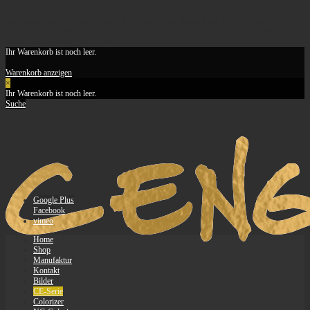
Vierleiner Drachen, Drachen Manufaktur, Lenkdrachen, Quadline Kites, feine-drachen,
revolution kites, revkites, rev, quad kites, sport kites, design kites, Stablenkdrachen,
Drachenzubehör, Baumaterial, Basic Kites, feinste Drachen, Basicarex, LateNight, CE-
Serie, Stealth, String, Apus, Kites
Ihr Warenkorb ist noch leer.
Warenkorb anzeigen
×
Ihr Warenkorb ist noch leer.
Suche
Google Plus
Facebook
vimeo
Home
Shop
Manufaktur
Kontakt
Bilder
CE-Serie
Colorizer