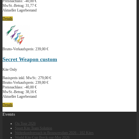
Preisnachlass:
-40,00 €
MwSt.-Betrag:
31,77 €
Aktueller Lagerbestand
Details
Brutto-Verkaufspreis:
239,00 €
Secret Weapon custom
Kite Only
Basispreis inkl. MwSt.:
279,00 €
Brutto-Verkaufspreis:
239,00 €
Preisnachlass:
-40,00 €
MwSt.-Betrag:
38,16 €
Aktueller Lagerbestand
Details
Events
On Tour 2026
Sport Kite Team Solution
Weltrekordversuch in Brouwersdam 2026 - 102 Kites
World Kite Cup Berck‑sur‑Mer 2026